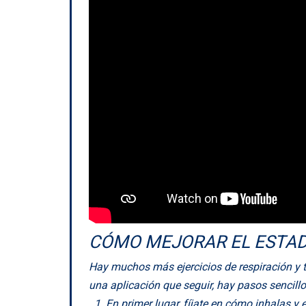
CÓMO MEJORAR EL ESTADO
Hay muchos más ejercicios de respiración y té
una aplicación que seguir, hay pasos sencill
En primer lugar, fíjate en cómo inhalas y