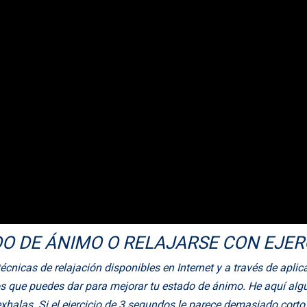
 DE ÁNIMO O RELAJARSE CON EJERC
cnicas de relajación disponibles en Internet y a través de aplic
os que puedes dar para mejorar tu estado de ánimo. He aquí alg
 exhalas. Si el ejercicio de 3 segundos le parece demasiado cor