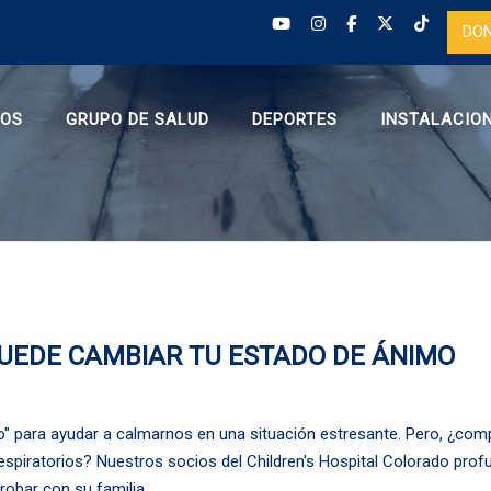
DO
ROS
GRUPO DE SALUD
DEPORTES
INSTALACIO
PUEDE CAMBIAR TU ESTADO DE ÁNIMO
o" para ayudar a calmarnos en una situación estresante. Pero, ¿comp
respiratorios? Nuestros socios del Children's Hospital Colorado profu
robar con su familia.