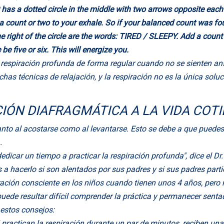
a respiración profunda de forma regular cuando no se sienten ans
s técnicas de relajación, y la respiración no es la única soluci
IÓN DIAFRAGMÁTICA A LA VIDA COT
anto al acostarse como al levantarse. Esto se debe a que puedes 
.
icar un tiempo a practicar la respiración profunda", dice el Dr.
 hacerlo si son alentados por sus padres y si sus padres parti
ración consciente en los niños cuando tienen unos 4 años, pero 
uede resultar difícil comprender la práctica y permanecer sent
 estos consejos:
practican la respiración durante un par de minutos, reciben una