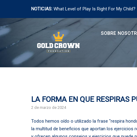
NOTICIAS:
What Level of Play Is Right For My Child?
Saltar
al
SOBRE NOSOT
contenido
LA FORMA EN QUE RESPIRAS 
2 de marzo de 2024
Todos hemos oído o utilizado la frase "respira hond
la multitud de beneficios que aportan los ejercicios 
y ofrecen algunos consejos y ejercicios que puede p