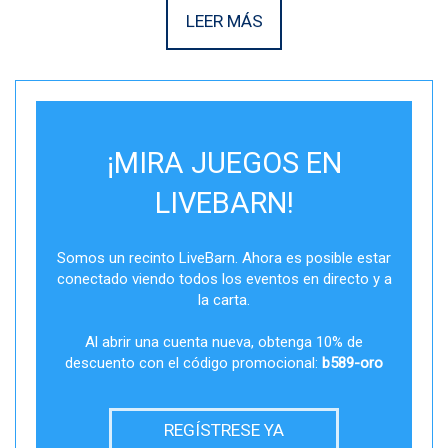
LEER MÁS
¡MIRA JUEGOS EN
LIVEBARN!
Somos un recinto LiveBarn. Ahora es posible estar
conectado viendo todos los eventos en directo y a
la carta.
Al abrir una cuenta nueva, obtenga 10% de
descuento con el código promocional:
b589-oro
REGÍSTRESE YA