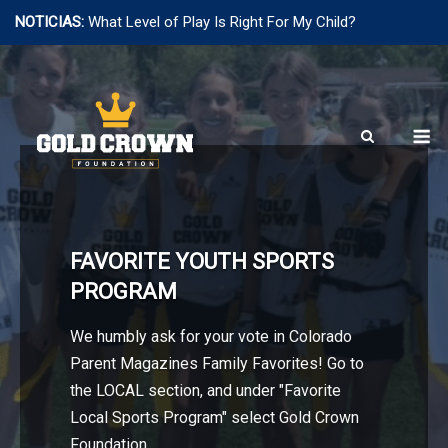
NOTICIAS:
What Level of Play Is Right For My Child?
Saltar
al
contenido
M
FAVORITE YOUTH SPORTS
PROGRAM
We humbly ask for your vote in Colorado
Parent Magazines Family Favorites! Go to
the LOCAL section, and under "Favorite
Local Sports Program" select Gold Crown
Foundation.