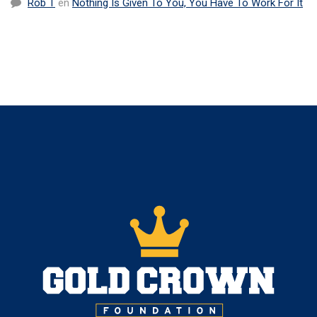
Rob T
en
Nothing Is Given To You, You Have To Work For It