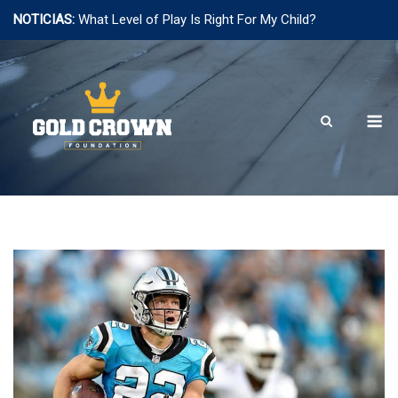
NOTICIAS:
What Level of Play Is Right For My Child?
Saltar
al
contenido
M