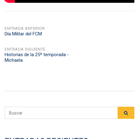
NAVEGACIÓN
ENTRADA ANTERIOR
Día Militar del FCM
DE
ENTRADA SIGUIENTE
Historias de la 25ª temporada -
ENTRADAS
Michaela